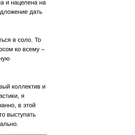
на и нацелена на
едложение дать
ься в соло. То
юсом ко всему –
тную
овый коллектив и
стики, я
анно, в этой
то выступать
еально.