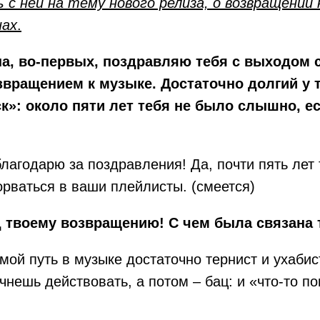
с ней на тему нового релиза, о возвращении 
нах
.
на, во-первых, поздравляю тебя с выходом с
звращением к музыке. Достаточно долгий у
ск»: около пяти лет тебя не было слышно, е
 благодарю за поздравления! Да, почти пять лет
рваться в ваши плейлисты. (смеется)
д твоему возвращению! С чем была связана
 мой путь в музыке достаточно тернист и ухабис
чнешь действовать, а потом – бац: и «что-то по