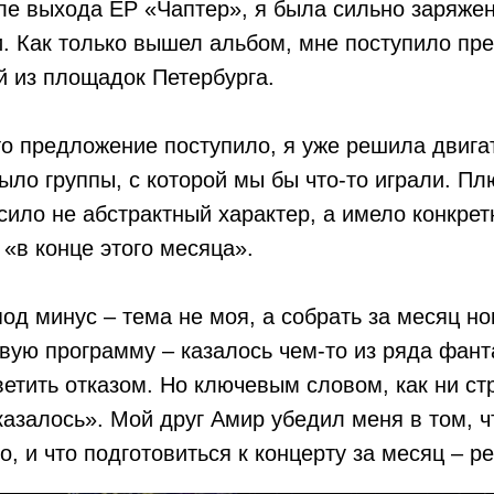
сле выхода EP «Чаптер», я была сильно заряже
. Как только вышел альбом, мне поступило пр
й из площадок Петербурга.
то предложение поступило, я уже решила двигат
было группы, с которой мы бы что-то играли. Пл
ило не абстрактный характер, а имело конкре
«в конце этого месяца».
под минус – тема не моя, а собрать за месяц н
ую программу – казалось чем-то из ряда фанта
етить отказом. Но ключевым словом, как ни стр
казалось». Мой друг Амир убедил меня в том, ч
о, и что подготовиться к концерту за месяц – р