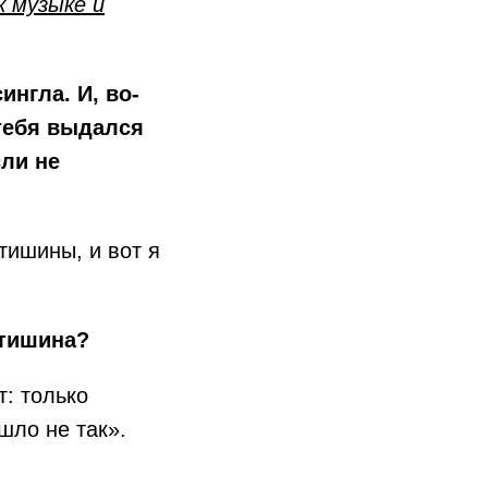
к музыке и
ингла. И, во-
 тебя выдался
сли не
 тишины, и вот я
 тишина?
т: только
шло не так».