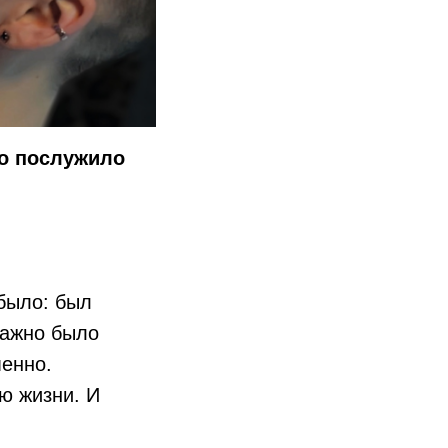
то послужило
 было: был
Важно было
менно.
ю жизни. И