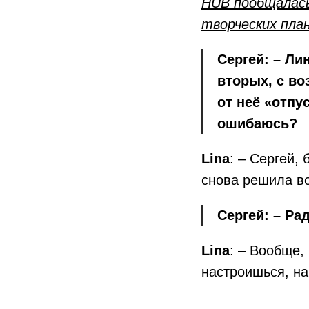
HUB пообщалась 
творческих пла
Сергей: – Ли
вторых, с во
от неё «отпу
ошибаюсь?
Lina
: – Сергей,
снова решила во
Сергей: – Ра
Lina
: – Вообще,
настроишься, на