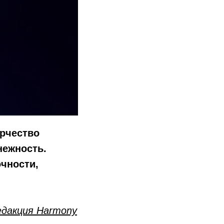
орчество
нежность.
чности,
едакция Harmony