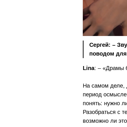
Сергей: – Зв
поводом для
Lina
: – «Драмы 
На самом деле, 
период осмысле
понять: нужно ли
Разобраться с т
возможно ли это