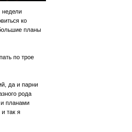
и недели
овиться ко
 большие планы
пать по трое
й, да и парни
азного рода
 и планами
и так я