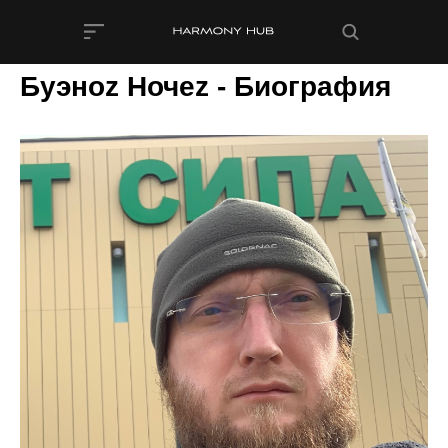
Буэноz Ночеz - Биография