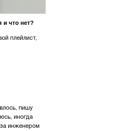
 и что нет?
вой плейлист,
влось, пишу
юсь, иногда
 за инженером