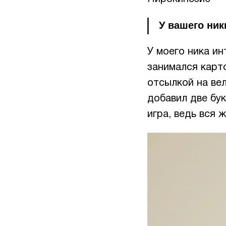
У вашего ник
У моего ника и
занимался карто
отсылкой на вел
добавил две бу
игра, ведь вся 