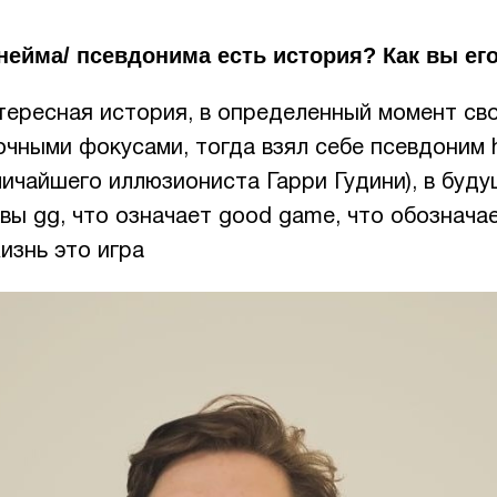
нейма/ псевдонима есть история? Как вы ег
нтересная история, в определенный момент св
чными фокусами, тогда взял себе псевдоним h
ичайшего иллюзиониста Гарри Гудини), в буду
квы gg, что означает good game, что обознача
жизнь это игра