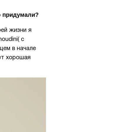
о придумали?
оей жизни я
oudini( с
щем в начале
ет хорошая