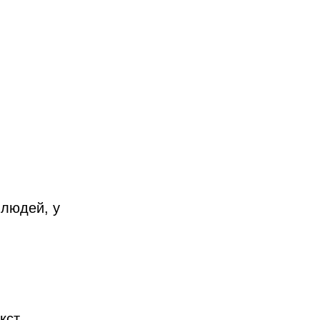
 людей, у
кст.