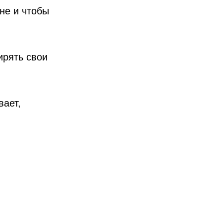
не и чтобы
ирять свои
вает,