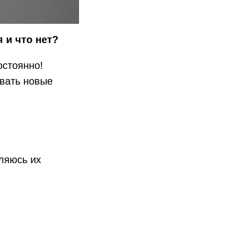
 и что нет?
остоянно!
ывать новые
ляюсь их