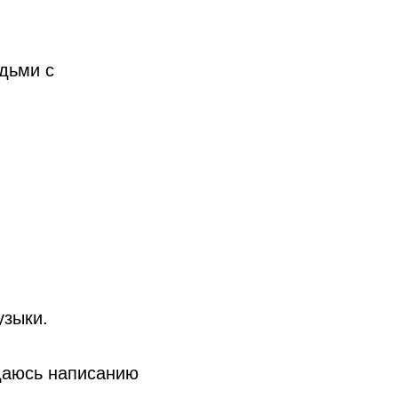
дьми с
узыки.
тдаюсь написанию