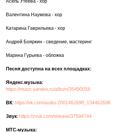
Асель Утеева - хор
Валентина Наумова - хор
Катарина Гаврильева - хор
Андрей Бояркин - сведение, мастеринг
Марина Гурьева - обложка
Песня доступна на всех площадках:
Яндекс.музыка:
https://music.yandex.ru/album/35490058
ВК
:
https://vk.com/audio-2001462698_134462698
Звук
:
https://zvuk.com/release/37594744
МТС-музыка: