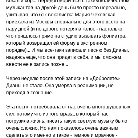
вокал и хор... Передоговориться с таким количеством
музыкантов на другой день было просто нереально,
учитывая, что бэк-вокалистка Мария Чеховская
приехала из Москвы специально для этого всего на
пару дней (и по дороге потеряла голос - настолько,
что пришлось прямо на студию вызывать фониатра,
который возвращал ей форму в экстренном
порядке)... И мы все-таки записали песню без Дианы,
надеясь еще, что она придет в себя, и мы сможем
ввести ее в запись позже...
Через неделю после этой записи на «Добролете»
Дианы не стало. Она умерла в реанимации, не
приходя в сознание...
Эта песня потребовала от нас очень много душевных
сил, потому что из того мрака, в который нас
погрузила жизнь, писать такую светлую музыку было
очень сложно. Но нам показалось очень важным
сделать это именно в такое - темное и мрачное -