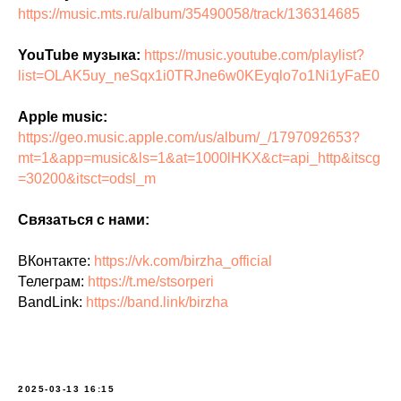
https://music.mts.ru/album/35490058/track/136314685
YouTube музыка:
https://music.youtube.com/playlist?
list=OLAK5uy_neSqx1i0TRJne6w0KEyqlo7o1Ni1yFaE0
Apple music:
https://geo.music.apple.com/us/album/_/1797092653?
mt=1&app=music&ls=1&at=1000lHKX&ct=api_http&itscg
=30200&itsct=odsl_m
Связаться с нами:
ВКонтакте:
https://vk.com/birzha_official
Телеграм:
https://t.me/stsorperi
BandLink:
https://band.link/birzha
2025-03-13 16:15