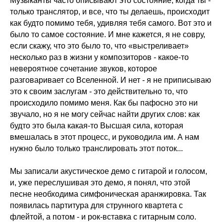
Музыканты часто описывают это состояние, когда ты -
только транслятор, и все, что ты делаешь, происходит
как будто помимо тебя, удивляя тебя самого. Вот это и
было то самое состояние. И мне кажется, я не совру,
если скажу, что это было то, что «выстреливает»
несколько раз в жизни у композиторов - какое-то
невероятное сочетание звуков, которое
разговаривает со Вселенной. И нет - я не приписываю
это к своим заслугам - это действительно то, что
происходило помимо меня. Как бы пафосно это ни
звучало, но я не могу сейчас найти других слов: как
будто это была какая-то Высшая сила, которая
вмешалась в этот процесс, и руководила им. А нам
нужно было только транслировать этот поток...
Мы записали акустическое демо с гитарой и голосом,
и, уже переслушивая это демо, я понял, что этой
песне необходима симфоническая аранжировка. Так
появилась партитура для струнного квартета с
флейтой, а потом - и рок-вставка с гитарным соло.