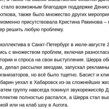
о стало возможным благодаря поддержке Дениса
откова, также было множество других мероприя
еизменно присутствовала Кристина Ракинова –
тер решить любую проблему.
коллектива в Санкт-Петербург в июле-августе 2
ись с множеством проблем, включая разногласи
тории и спроса на свои выступления. Шерра об
в, делал рассылки звездам, запускал рекламн
ганизаторов, но всё было тщетно. Басист и кл
барин уехал в Хабаровск из-за сложнейших жи
Затем группу навсегда покинул звукорежиссёр 
оллектив полностью распался, а Шерра стал вы
мой или на клаб шоу в Aurora.