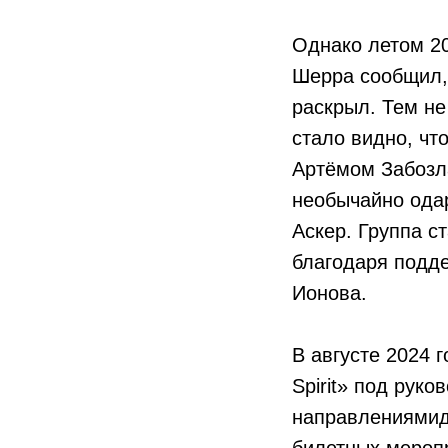
Однако летом 20
Шерра сообщил, 
раскрыл. Тем н
стало видно, чт
Артёмом Забозл
необычайно ода
Аскер. Группа с
благодаря подд
Ионова.
В августе 2024 
Spirit» под ру
направлениямид