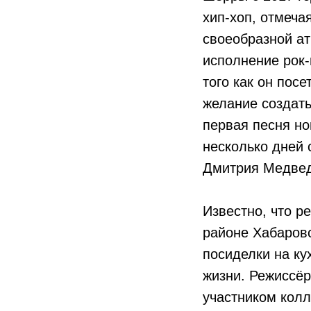
хип-хоп, отмечая
своеобразной ат
исполнение рок-
того как он пос
желание создать
первая песня но
несколько дней 
Дмитрия Медве
Известно, что р
районе Хабаровс
посиделки на ку
жизни. Режиссё
участником колл