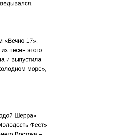
аведывался.
м «Вечно 17»,
 из песен этого
ла и выпустила
холодном море»,
лодой Шерра»
«Молодость Фест»
него Востока –