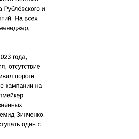
 Рублёвского и
тий. На всех
 менеджер,
023 года,
я, отсутствие
ивал пороги
ые кампании на
ипмейкер
зненных
Демид Зинченко.
ступать один с