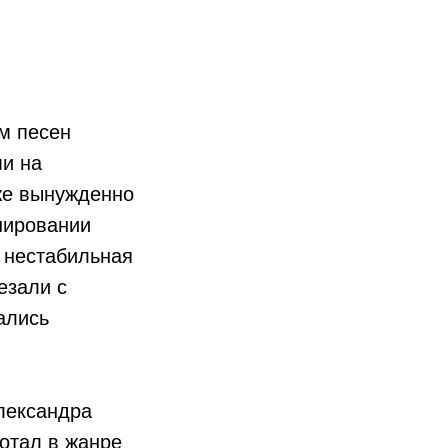
м песен
ми на
же вынужденно
нировании
к нестабильная
езали с
ались
лександра
ботал в жанре