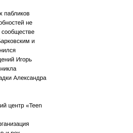
х пабликов
обностей не
м сообществе
Барковским и
инился
дений Игорь
зникла
адки Александра
кий центр «Teen
рганизация