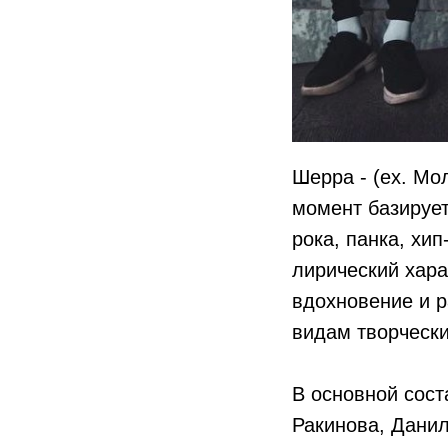
Шерра - (ex. Мо
момент базирует
рока, панка, хи
лирический хара
вдохновение и р
видам творчески
В основной сост
Ракинова, Данил