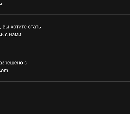
и
 вы хотите стать
ь с нами
азрешено с
.com